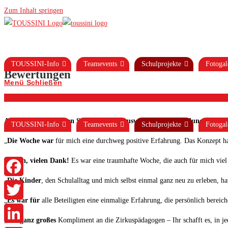
Zum Inhalt springen
TOUSSINI-Info
Teamevents
Schulprojekte
Fotogal
Bewertungen
Menü
Schließen
Auf dieser Seite finden Sie eine kleine Auswahl an Rückmeldungen un
TOUSSINI-Info
Teamevents
Schulprojekte
Fotogal
„
Die Woche war
für mich eine durchweg positive Erfahrung. Das Konzept h
„
Vielen, vielen Dank!
Es war eine traumhafte Woche, die auch für mich viel
„
Die Kinder
, den Schulalltag und mich selbst einmal ganz neu zu erleben, 
Facebook
„
Es war für
alle Beteiligten eine einmalige Erfahrung, die persönlich berei
Twitter
„
Ein ganz großes
Kompliment an die Zirkuspädagogen – Ihr schafft es, in je