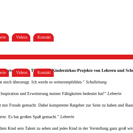
erie
Videos
Kontakt
d Bewertungen der TOUSSINI-Kinderzirkus-Projekte von Lehrern und Schu
erie
Videos
Kontakt
at mich überzeugt. Ich werde es weiterempfehlen.“
Schulleitung
 Inspiration und Erweiterung meiner Fähigkeiten bedeutet hat!“
Lehrerin
hat mir Freude gemacht. Dabei kompetente Ratgeber zur Seite zu haben und Raum
cherte. Es hat großen Spaß gemacht.“
Lehrerin
dem Kind sein Talent zu sehen und jedes Kind in der Vorstellung ganz groß wir