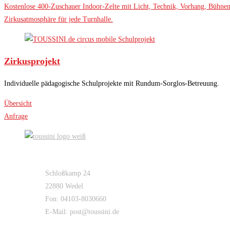
Kostenlose 400-Zuschauer Indoor-Zelte mit Licht, Technik, Vorhang, Bühnenp
Zirkusatmosphäre für jede Turnhalle.
Zirkusprojekt
Individuelle pädagogische Schulprojekte mit Rundum-Sorglos-Betreuung.
Übersicht
Anfrage
TOUSSINI-CIRCUS MOBILE
Schloßkamp 24
22880 Wedel
Fon: 04103-8030660
E-Mail: post@toussini.de
SERVICE-LINKS