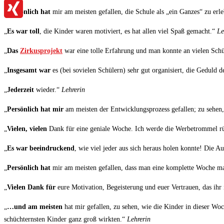
LinkedIn
„
Persönlich hat
mir am meisten gefallen, die Schule als „ein Ganzes“ zu e
XING
„
Es war toll
, die Kinder waren motiviert, es hat allen viel Spaß gemacht.“
Le
„
Das
Zirkusprojekt
war eine tolle Erfahrung und man konnte an vielen Schü
„
Insgesamt war
es (bei sovielen Schülern) sehr gut organisiert, die Geduld 
„
Jederzeit
wieder.“
Lehrerin
„
Persönlich hat mir
am meisten der Entwicklungsprozess gefallen; zu sehen,
„
Vielen, vielen
Dank für eine geniale Woche. Ich werde die Werbetrommel rüh
„
Es war beeindruckend
, wie viel jeder aus sich heraus holen konnte! Die
„
Persönlich hat
mir am meisten gefallen, dass man eine komplette Woche mal
„
Vielen Dank für
eure Motivation, Begeisterung und euer Vertrauen, das ihr
„
…und am meisten
hat mir gefallen, zu sehen, wie die Kinder in dieser Woc
schüchternsten Kinder ganz groß wirkten.“
Lehrerin