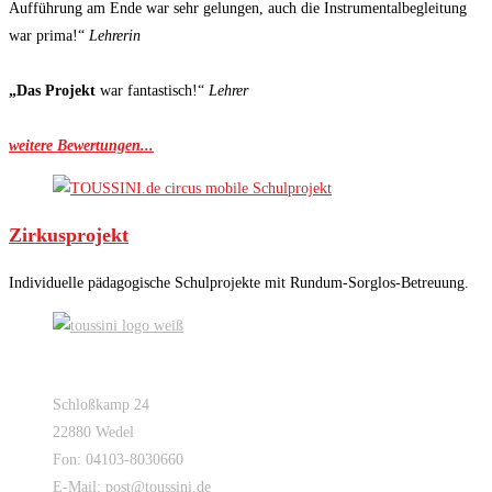
Aufführung am Ende war sehr gelungen, auch die Instrumentalbegleitung
war prima!“
Lehrerin
„Das Projekt
war fantastisch!“
Lehrer
weitere Bewertungen...
Zirkusprojekt
Individuelle pädagogische Schulprojekte mit Rundum-Sorglos-Betreuung.
TOUSSINI-CIRCUS MOBILE
Schloßkamp 24
22880 Wedel
Fon: 04103-8030660
E-Mail: post@toussini.de